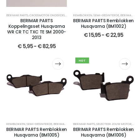
BERIMAR PARTS
,
CROSSMOTOR ONDERDELEN
,
KOPPELINGSSET
REMBLOKKEN
,
,
HUSQVARNA
SEMI-GESINTERDE
,
WR 250
,
BERIMAR PARTS
,
WR 300
,
TC
BERIMAR PARTS
BERIMAR PARTS Remblokken
Koppelingsset Husqvarna
Husqvarna (BM1002)
WR CR TC TXC TE SM 2000-
€
15,95
-
€
22,95
2013
€
5,95
-
€
82,95
HOT
REMBLOKKEN
,
SEMI-GESINTERDE
,
BERIMAR PARTS
BERIMAR PARTS
,
VOOR
,
VOOR
,
,
GESINTERDE
SELECTEER JOUW MOTOR
,
CROSSMOTOR OND
,
REM
BERIMAR PARTS Remblokken
BERIMAR PARTS Remblokken
Husqvarna (BM1005)
Husqvarna (BM1006)