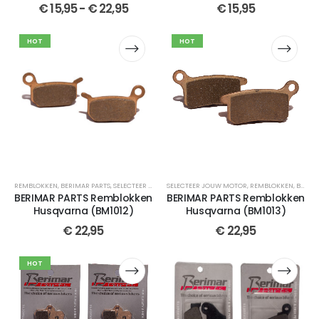
€
15,95
-
€
22,95
€
15,95
HOT
HOT
REMBLOKKEN
,
BERIMAR PARTS
,
SELECTEER JOUW MOTOR
SELECTEER JOUW MOTOR
,
CR 50
,
TC 50
,
CROSSMOTOR ONDERDE
,
REMBLOKKEN
,
BERIMAR PARTS
BERIMAR PARTS Remblokken
BERIMAR PARTS Remblokken
Husqvarna (BM1012)
Husqvarna (BM1013)
€
22,95
€
22,95
HOT