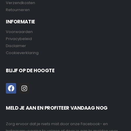
Verzendkosten
Retourneren
INFORMATIE
Voorwaarden
Privacybeleid
Disclaimer
Cookieverklaring
BLIJF OP DE HOOGTE
MELD JE AAN EN PROFITEER VANDAAG NOG
Zorg ervoor dat je niets mist door onze Facebook- en
Instagram-pagina te volgen of door je aan te melden voor