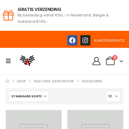
GRATIS VERZENDING
Bij besteding vanaf €50,- in Nederland. België &
oeken
Duitsland €100,-
KLANTENSERVICE
0
SHOP
SELECTEER JOUW MOTOR
HUSQVARNA