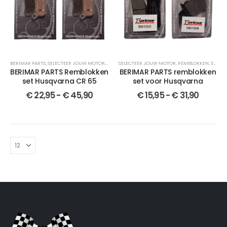
BERIMAR PARTS
,
SELECTEER JOUW MOTOR
,
SET
,
REMBLOKKEN
SELECTEER JOUW MOTOR
,
CROSSMOTOR ONDERDELEN
,
REMBLOKKEN
,
SEMI-GESINTERDE
,
GESI
BERIMAR PARTS Remblokken
BERIMAR PARTS remblokken
set Husqvarna CR 65
set voor Husqvarna
€
22,95
-
€
45,90
€
15,95
-
€
31,90