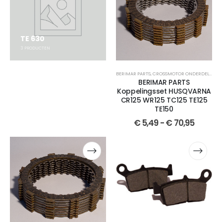
TE 630
3
PRODUCTEN
BERIMAR PARTS
,
CROSSMOTOR ONDERDELEN
,
K
BERIMAR PARTS
Koppelingsset HUSQVARNA
CR125 WR125 TC125 TE125
TE150
€
5,49
-
€
70,95