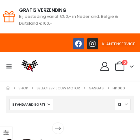
GRATIS VERZENDING
Bij besteding vanaf €50,- in Nederland. België &
oeken
Duitsland €100,-
KLANTENSERVICE
0
SHOP
SELECTEER JOUW MOTOR
GASGAS
HP 300