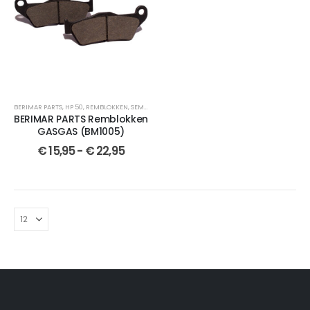
BERIMAR PARTS
,
HP 50
,
REMBLOKKEN
,
SEMI-GESINTERDE
,
CROSSMOTOR ONDERDELEN
,
EC 125
,
V
BERIMAR PARTS Remblokken
GASGAS (BM1005)
€
15,95
-
€
22,95