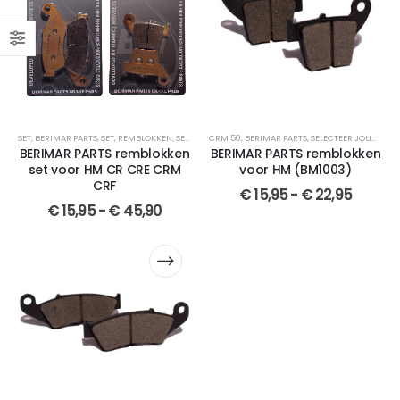
SET
,
BERIMAR PARTS
,
SET
,
REMBLOKKEN
,
SEMI-GESINTERDE
CRM 50
,
BERIMAR PARTS
,
SELECTEER JOUW MOTOR
,
SELECTEER JOUW MOTOR
,
CROSSMOT
BERIMAR PARTS remblokken
BERIMAR PARTS remblokken
set voor HM CR CRE CRM
voor HM (BM1003)
CRF
€
15,95
-
€
22,95
€
15,95
-
€
45,90