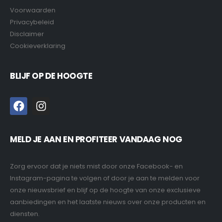
Voorwaarden
Privacybeleid
Disclaimer
Cookieverklaring
BLIJF OP DE HOOGTE
MELD JE AAN EN PROFITEER VANDAAG NOG
Zorg ervoor dat je niets mist door onze Facebook- en
Instagram-pagina te volgen of door je aan te melden voor
onze nieuwsbrief en blijf op de hoogte van onze exclusieve
aanbiedingen en het laatste nieuws over onze producten en
diensten.