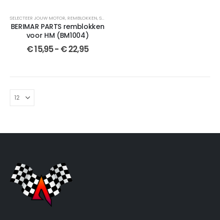
SELECTEER JOUW MOTOR
,
REMBLOKKEN
,
SEMI-GESINTERDE
,
BERIMAR PARTS
,
VOOR
,
VOOR
,
GESI
BERIMAR PARTS remblokken
voor HM (BM1004)
€
15,95
-
€
22,95