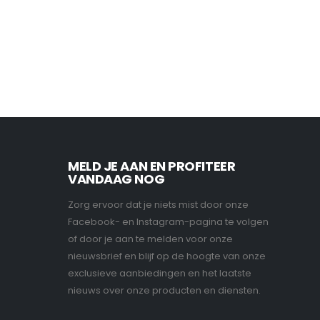
MELD JE AAN EN PROFITEER
VANDAAG NOG
Zorg ervoor dat je niets mist door onze
Facebook- en Instagram-pagina te volgen
of door je aan te melden voor onze
nieuwsbrief en blijf op de hoogte van onze
exclusieve aanbiedingen en het laatste
nieuws over onze producten en diensten.