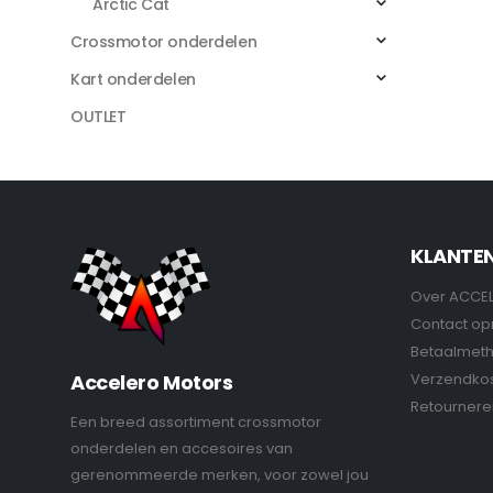
Arctic Cat
Crossmotor onderdelen
Kart onderdelen
OUTLET
KLANTE
Over ACCE
Contact o
Betaalmet
Verzendko
Accelero Motors
Retournere
Een breed assortiment crossmotor
onderdelen en accesoires van
gerenommeerde merken, voor zowel jou