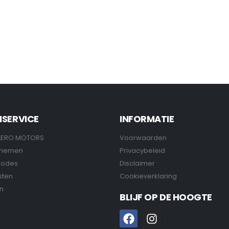
NSERVICE
INFORMATIE
LERO MOTORS
Voorwaarden
pnemen
Privacybeleid
hodes
Disclaimer
sten
Cookieverklaring
n
BLIJF OP DE HOOGTE