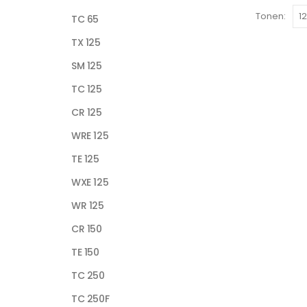
Tonen:
TC 65
TX 125
SM 125
TC 125
CR 125
WRE 125
TE 125
WXE 125
WR 125
CR 150
TE 150
TC 250
TC 250F