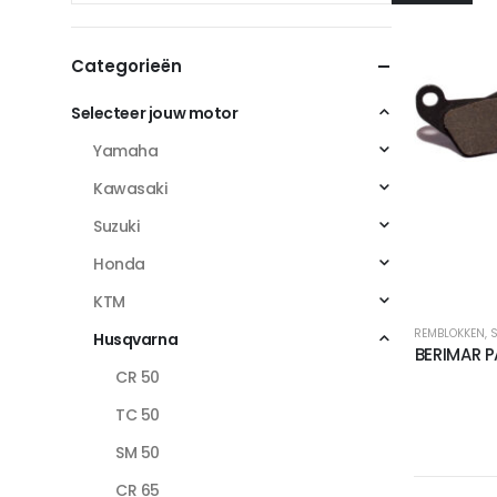
Categorieën
Selecteer jouw motor
Yamaha
Kawasaki
Suzuki
Honda
KTM
REMBLOKKEN
,
S
Husqvarna
BERIMAR 
CR 50
TC 50
SM 50
CR 65