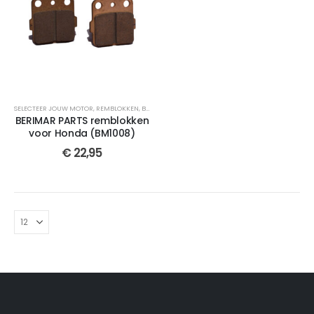
SELECTEER JOUW MOTOR
,
REMBLOKKEN
,
BERIMAR PARTS
,
CROSSMOTOR ONDERDELEN
,
VOOR
,
GE
BERIMAR PARTS remblokken
voor Honda (BM1008)
€
22,95