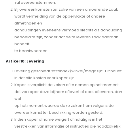
zal overeenstemmen.
Bij overeenkomsten ter zake van een onroerende zaak
wordt vermelding van de oppervlakte of andere
afmetingen en
aanduidingen eveneens vermoed slechts als aanduiding
bedoeld te zijn, zonder dat de te leveren zaak daaraan
behoeft
te beantwoorden.
Artikel 10: Levering
Levering geschiedt ‘af fabriek/winkel/magazijn’. Dit houdt
in dat alle kosten voor koper zijn.
Koper is verplicht de zaken af te nemen op het moment
dat verkoper deze bij hem aflevert of doet afleveren, dan
wel
op het moment waarop deze zaken hem volgens de
overeenkomst ter beschikking worden gesteld.
Indien koper afname weigert of nalatig is in het
verstrekken van informatie of instructies die noodzakelijk