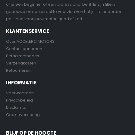
of je een beginner of een professional bent. Er zijn filters
gebouwd om jou direct te voorzien van het juiste onderdeel
passend voor jouw motor, quad of kart
KLANTENSERVICE
Over ACCELERO MOTORS
Contact opnemen
Betaalmethodes
Verzendkosten
Retourneren
INFORMATIE
Voorwaarden
Privacybeleid
Disclaimer
Cookieverklaring
BLIJF OP DE HOOGTE