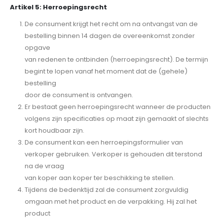
Artikel 5: Herroepingsrecht
De consument krijgt het recht om na ontvangst van de
bestelling binnen 14 dagen de overeenkomst zonder
opgave
van redenen te ontbinden (herroepingsrecht). De termijn
begint te lopen vanaf het moment dat de (gehele)
bestelling
door de consument is ontvangen.
Er bestaat geen herroepingsrecht wanneer de producten
volgens zijn specificaties op maat zijn gemaakt of slechts
kort houdbaar zijn.
De consument kan een herroepingsformulier van
verkoper gebruiken. Verkoper is gehouden dit terstond
na de vraag
van koper aan koper ter beschikking te stellen.
Tijdens de bedenktijd zal de consument zorgvuldig
omgaan met het product en de verpakking. Hij zal het
product