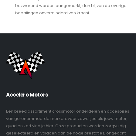
bezwarend worden aangemerkt, dan blijven de overige
bepalingen onverminderd van kracht.
Accelero Motors
Een breed assortiment crossmotor onderdelen en accesoires
van gerenommeerde merken, voor zowel jou als jouw motor,
quad en kart vind je hier. Onze producten worden zorgvuldig
geselecteerd en voldoen aan de hoge prestaties, ongeacht