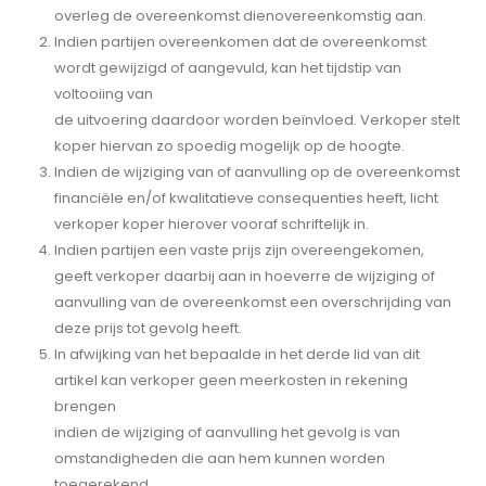
overleg de overeenkomst dienovereenkomstig aan.
Indien partijen overeenkomen dat de overeenkomst
wordt gewijzigd of aangevuld, kan het tijdstip van
voltooiing van
de uitvoering daardoor worden beïnvloed. Verkoper stelt
koper hiervan zo spoedig mogelijk op de hoogte.
Indien de wijziging van of aanvulling op de overeenkomst
financiële en/of kwalitatieve consequenties heeft, licht
verkoper koper hierover vooraf schriftelijk in.
Indien partijen een vaste prijs zijn overeengekomen,
geeft verkoper daarbij aan in hoeverre de wijziging of
aanvulling van de overeenkomst een overschrijding van
deze prijs tot gevolg heeft.
In afwijking van het bepaalde in het derde lid van dit
artikel kan verkoper geen meerkosten in rekening
brengen
indien de wijziging of aanvulling het gevolg is van
omstandigheden die aan hem kunnen worden
toegerekend.