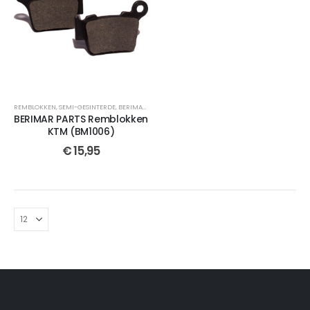
REMBLOKKEN
,
SEMI-GESINTERDE
,
BERIMAR PARTS
,
SELECTEER JOUW MOTOR
,
CROSSMOTOR OND
BERIMAR PARTS Remblokken
KTM (BM1006)
€
15,95