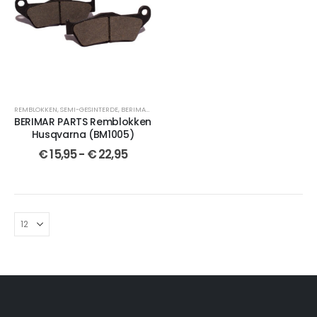
REMBLOKKEN
,
SEMI-GESINTERDE
,
BERIMAR PARTS
,
VOOR
,
VOOR
,
GESINTERDE
,
CROSSMOTOR OND
BERIMAR PARTS Remblokken
Husqvarna (BM1005)
€
15,95
-
€
22,95