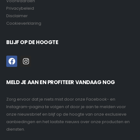
Voorwaarden
Privacybeleid
Disclaimer
Cookieverklaring
BLIJF OP DE HOOGTE
MELD JE AAN EN PROFITEER VANDAAG NOG
Zorg ervoor dat je niets mist door onze Facebook- en
Instagram-pagina te volgen of door je aan te melden voor
onze nieuwsbrief en blijf op de hoogte van onze exclusieve
aanbiedingen en het laatste nieuws over onze producten en
diensten.