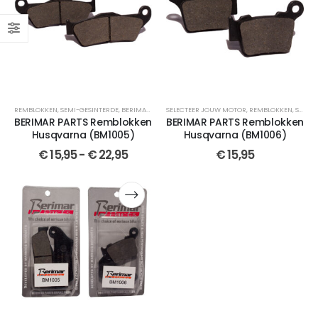
REMBLOKKEN
,
SEMI-GESINTERDE
,
BERIMAR PARTS
SELECTEER JOUW MOTOR
,
VOOR
,
VOOR
,
GESINTERDE
,
REMBLOKKEN
,
CROSSMOTOR OND
,
SEMI-GESINTERDE
BERIMAR PARTS Remblokken
BERIMAR PARTS Remblokken
Husqvarna (BM1005)
Husqvarna (BM1006)
€
15,95
-
€
22,95
€
15,95