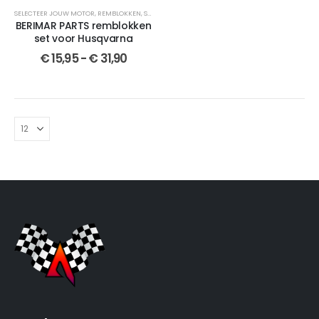
SELECTEER JOUW MOTOR
,
REMBLOKKEN
,
SEMI-GESINTERDE
,
SET
,
BERIMAR PARTS
,
GESINTERDE
,
V
BERIMAR PARTS remblokken
set voor Husqvarna
€
15,95
-
€
31,90