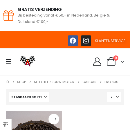
GRATIS VERZENDING
Bij besteding vanaf €50,- in Nederland. België &
oeken
Duitsland €100,-
KLANTENSERVICE
0
SHOP
SELECTEER JOUW MOTOR
GASGAS
PRO 300