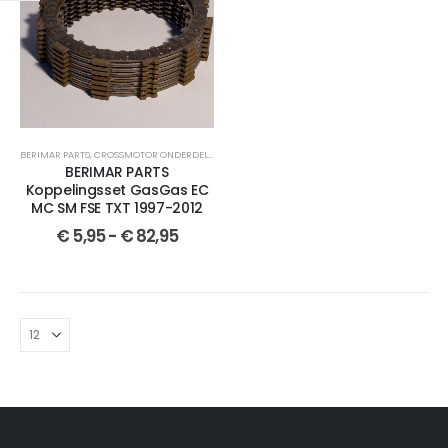
BERIMAR PARTS
,
CROSSMOTOR ONDERDELEN
,
KOPPELINGSSET
,
PRO TXT 200
,
TXT 200 PRO
,
PAMPE
BERIMAR PARTS
Koppelingsset GasGas EC
MC SM FSE TXT 1997-2012
€
5,95
-
€
82,95