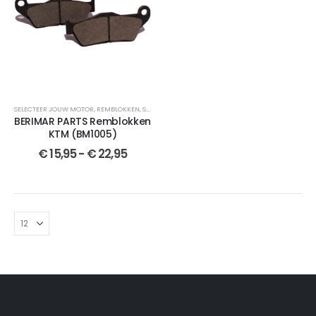
SELECTEER JOUW MOTOR
,
REMBLOKKEN
,
SEMI-GESINTERDE
,
BERIMAR PARTS
,
CROSSMOTOR OND
BERIMAR PARTS Remblokken
KTM (BM1005)
€
15,95
-
€
22,95