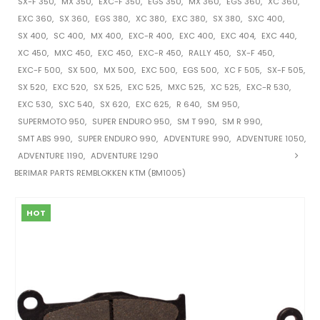
SX-F 350
,
MX 350
,
EXC-F 350
,
EGS 350
,
MX 360
,
EGS 360
,
XC 360
,
EXC 360
,
SX 360
,
EGS 380
,
XC 380
,
EXC 380
,
SX 380
,
SXC 400
,
SX 400
,
SC 400
,
MX 400
,
EXC-R 400
,
EXC 400
,
EXC 404
,
EXC 440
,
XC 450
,
MXC 450
,
EXC 450
,
EXC-R 450
,
RALLY 450
,
SX-F 450
,
EXC-F 500
,
SX 500
,
MX 500
,
EXC 500
,
EGS 500
,
XC F 505
,
SX-F 505
,
SX 520
,
EXC 520
,
SX 525
,
EXC 525
,
MXC 525
,
XC 525
,
EXC-R 530
,
EXC 530
,
SXC 540
,
SX 620
,
EXC 625
,
R 640
,
SM 950
,
SUPERMOTO 950
,
SUPER ENDURO 950
,
SM T 990
,
SM R 990
,
SMT ABS 990
,
SUPER ENDURO 990
,
ADVENTURE 990
,
ADVENTURE 1050
,
ADVENTURE 1190
,
ADVENTURE 1290
BERIMAR PARTS REMBLOKKEN KTM (BM1005)
HOT