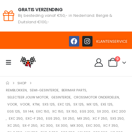
GRATIS VERZENDING
Bij besteding vanaf €50,- in Nederland. België &
Duitsland €100,-
KLANTENSERVICE
0
SHOP
REMBLOKKEN
,
SEMI-GESINTERDE
,
BERIMAR PARTS
,
SELECTEER JOUW MOTOR
,
GESINTERDE
,
CROSSMOTOR ONDERDELEN
,
VOOR
,
VOOR
,
KTM
,
SXS 125
,
EXC 125
,
SX 125
,
MX 125
,
EXE 125
,
EGS 125
,
SX 144
,
EXC 150
,
XC 150
,
SX 150
,
EGS 200
,
SX 200
,
EXC 200
,
EXC 250
,
EXC-F 250
,
EGS 250
,
SX 250
,
MX 250
,
XC F 250
,
SXS 250
,
XC 250
,
SX-F 250
,
XC 300
,
SX 300
,
MX 300
,
EXC 300
,
XC F 350
,