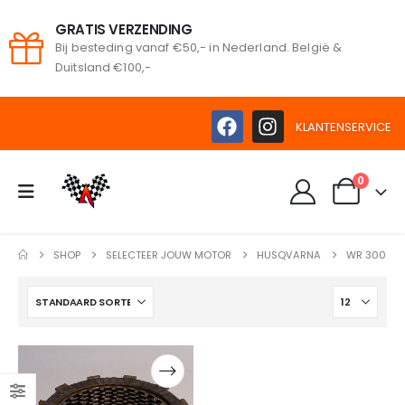
GRATIS VERZENDING
Bij besteding vanaf €50,- in Nederland. België &
oeken
Duitsland €100,-
KLANTENSERVICE
0
SHOP
SELECTEER JOUW MOTOR
HUSQVARNA
WR 300