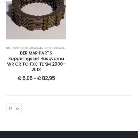
BERIMAR PARTS
,
CROSSMOTOR ONDERDELEN
,
KOPPELINGSSET
,
HUSQVARNA
,
WR 250
,
WR 300
,
TC
BERIMAR PARTS
Koppelingsset Husqvarna
WR CR TC TXC TE SM 2000-
2013
€
5,95
-
€
82,95