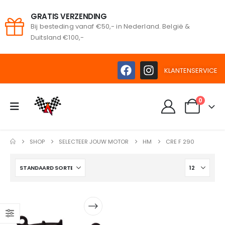
GRATIS VERZENDING
Bij besteding vanaf €50,- in Nederland. België &
oeken
Duitsland €100,-
KLANTENSERVICE
0
SHOP
SELECTEER JOUW MOTOR
HM
CRE F 290