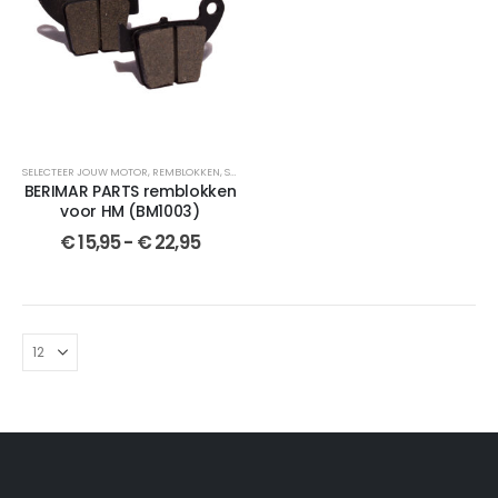
SELECTEER JOUW MOTOR
,
REMBLOKKEN
,
SEMI-GESINTERDE
,
CRM 50
,
BERIMAR PARTS
,
GESINTER
BERIMAR PARTS remblokken
voor HM (BM1003)
€
15,95
-
€
22,95