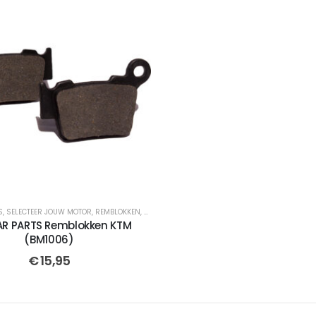
S
,
SELECTEER JOUW MOTOR
,
REMBLOKKEN
,
SEMI-GESINTERDE
,
CROSSMOTOR ONDERDELEN
,
A
AR PARTS Remblokken KTM
(BM1006)
€
15,95