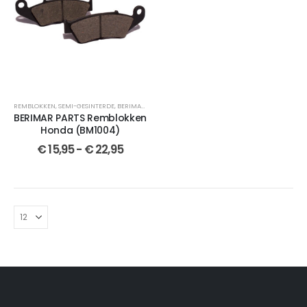
REMBLOKKEN
,
SEMI-GESINTERDE
,
BERIMAR PARTS
,
VOOR
,
VOOR
,
GESINTERDE
,
CROSSMOTOR OND
BERIMAR PARTS Remblokken
Honda (BM1004)
€
15,95
-
€
22,95