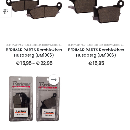
BERIMAR PARTS
,
SELECTEER JOUW MOTOR
,
REMBLOKKEN
BERIMAR PARTS
,
SEMI-GESINTERDE
,
SELECTEER JOUW MOTOR
,
TE 125
,
FE 250
,
,
CRO
REM
BERIMAR PARTS Remblokken
BERIMAR PARTS Remblokken
Husaberg (BM1005)
Husaberg (BM1006)
€
15,95
-
€
22,95
€
15,95