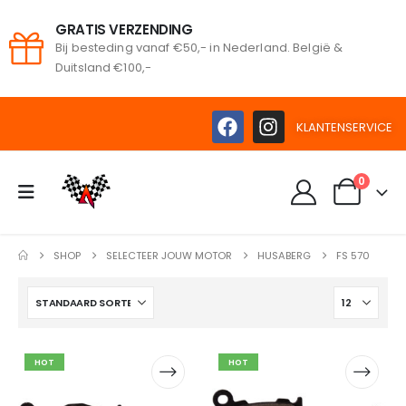
GRATIS VERZENDING
Bij besteding vanaf €50,- in Nederland. België &
oeken
Duitsland €100,-
KLANTENSERVICE
0
SHOP
SELECTEER JOUW MOTOR
HUSABERG
FS 570
HOT
HOT