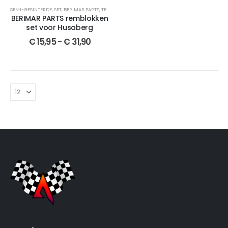
SEMI-GESINTERDE
,
SET
,
BERIMAR PARTS
,
TE 125
,
SELECTEER JOUW MOTOR
,
REMBLOKKEN
,
GESINT
BERIMAR PARTS remblokken
set voor Husaberg
€
15,95
-
€
31,90