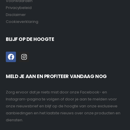
Voorwaarden
Privacybeleid
Disclaimer
Cookieverklaring
BLIJF OP DE HOOGTE
MELD JE AAN EN PROFITEER VANDAAG NOG
Zorg ervoor dat je niets mist door onze Facebook- en
Instagram-pagina te volgen of door je aan te melden voor
onze nieuwsbrief en blijf op de hoogte van onze exclusieve
aanbiedingen en het laatste nieuws over onze producten en
diensten.