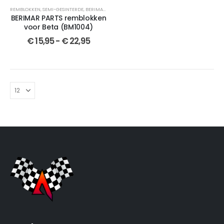
REMBLOKKEN
,
SEMI-GESINTERDE
,
BERIMAR PARTS
,
VOOR
,
GESINTERDE
,
CROSSMOTOR ONDERDEL
BERIMAR PARTS remblokken
voor Beta (BM1004)
€
15,95
-
€
22,95