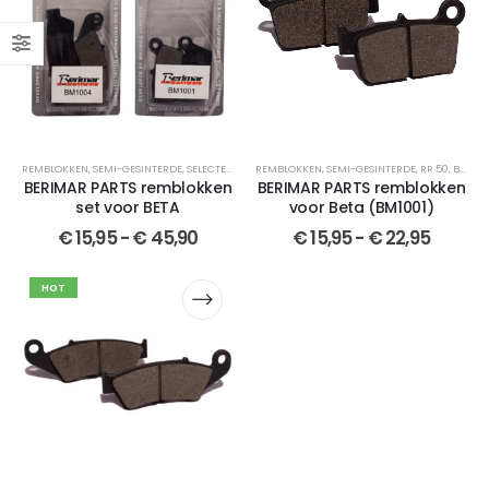
REMBLOKKEN
,
SEMI-GESINTERDE
,
SELECTEER JOUW MOTOR
REMBLOKKEN
,
SET
,
SEMI-GESINTERDE
,
BERIMAR PARTS
,
SET
,
RR 50
,
GESINTER
,
BERIMAR PARTS
BERIMAR PARTS remblokken
BERIMAR PARTS remblokken
set voor BETA
voor Beta (BM1001)
€
15,95
-
€
45,90
€
15,95
-
€
22,95
HOT