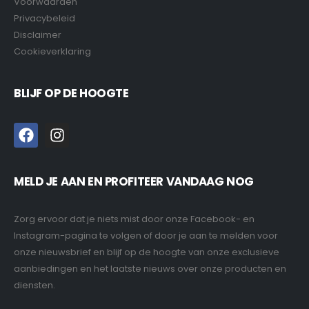
Voorwaarden
Privacybeleid
Disclaimer
Cookieverklaring
BLIJF OP DE HOOGTE
MELD JE AAN EN PROFITEER VANDAAG NOG
Zorg ervoor dat je niets mist door onze Facebook- en
Instagram-pagina te volgen of door je aan te melden voor
onze nieuwsbrief en blijf op de hoogte van onze exclusieve
aanbiedingen en het laatste nieuws over onze producten en
diensten.