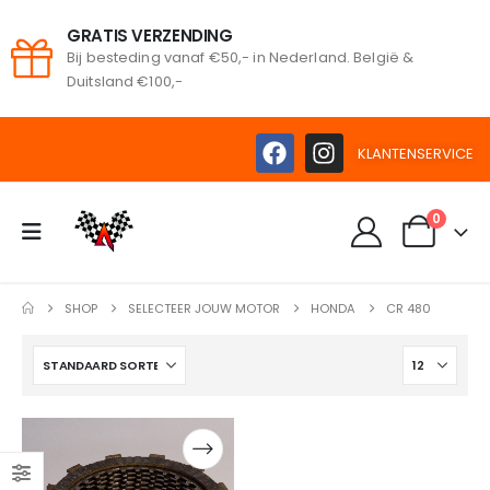
GRATIS VERZENDING
Bij besteding vanaf €50,- in Nederland. België &
oeken
Duitsland €100,-
KLANTENSERVICE
0
SHOP
SELECTEER JOUW MOTOR
HONDA
CR 480