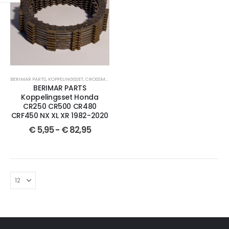
BERIMAR PARTS
,
KOPPELINGSSET
,
CROSSMOTOR ONDERDELEN
,
HONDA
,
CR 250
,
CRF 450
,
CR 480
BERIMAR PARTS
Koppelingsset Honda
CR250 CR500 CR480
CRF450 NX XL XR 1982-2020
€
5,95
-
€
82,95