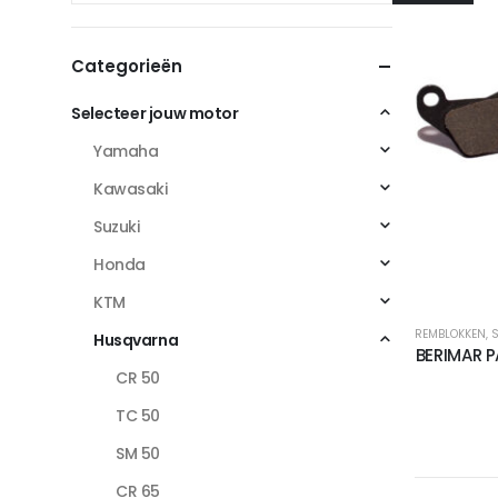
Categorieën
Selecteer jouw motor
Yamaha
Kawasaki
Suzuki
Honda
KTM
REMBLOKKEN
,
S
Husqvarna
BERIMAR 
CR 50
TC 50
SM 50
CR 65