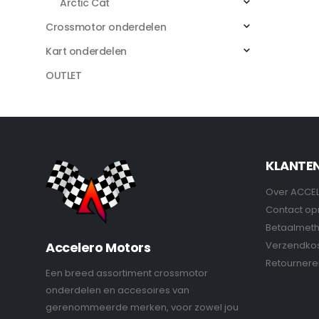
Arctic Cat
Crossmotor onderdelen
Kart onderdelen
OUTLET
KLANTE
Over ACCE
Contact o
Betaalmet
Verzendko
Accelero Motors
Retournere
Een breed assortiment crossmotor
onderdelen en accesoires van
gerenommeerde merken, voor zowel jou