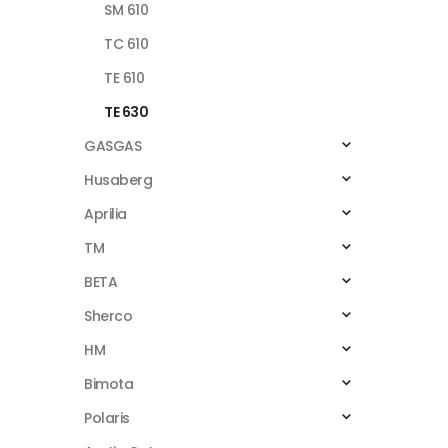
SM 610
TC 610
TE 610
TE 630
GASGAS
Husaberg
Aprilia
TM
BETA
Sherco
HM
Bimota
Polaris