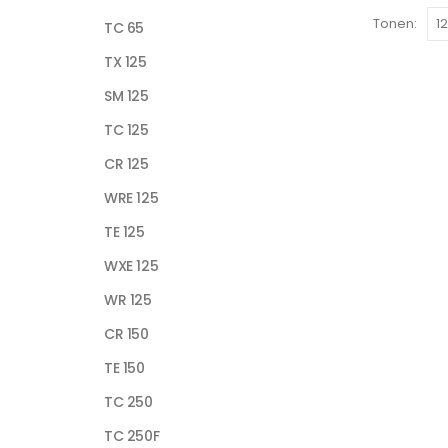
Tonen:
TC 65
TX 125
SM 125
TC 125
CR 125
WRE 125
TE 125
WXE 125
WR 125
CR 150
TE 150
TC 250
TC 250F