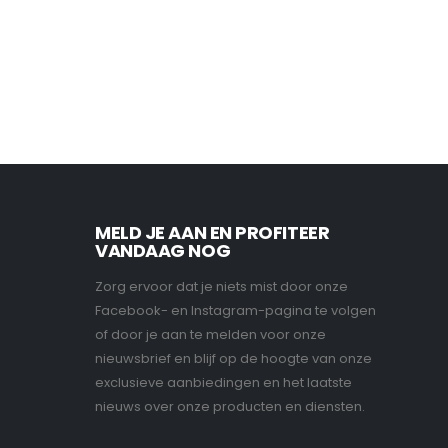
MELD JE AAN EN PROFITEER
VANDAAG NOG
Zorg ervoor dat je niets mist door onze
Facebook- en Instagram-pagina te volgen
of door je aan te melden voor onze
nieuwsbrief en blijf op de hoogte van onze
exclusieve aanbiedingen en het laatste
nieuws over onze producten en diensten.