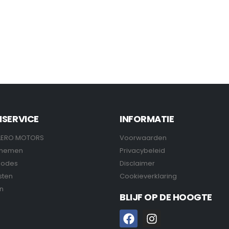
NSERVICE
INFORMATIE
LERO MOTORS
Voorwaarden
pnemen
Privacybeleid
hodes
Disclaimer
sten
Cookieverklaring
n
BLIJF OP DE HOOGTE