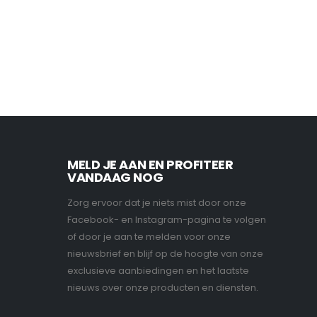
MELD JE AAN EN PROFITEER
VANDAAG NOG
Zorg ervoor dat je niets mist door onze
Facebook- en Instagram-pagina te volgen
of door je aan te melden voor onze
nieuwsbrief en blijf op de hoogte van onze
exclusieve aanbiedingen en het laatste
nieuws over onze producten en diensten.