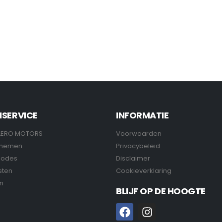
NSERVICE
INFORMATIE
LERO MOTORS
Voorwaarden
pnemen
Privacybeleid
hodes
Disclaimer
sten
Cookieverklaring
n
BLIJF OP DE HOOGTE