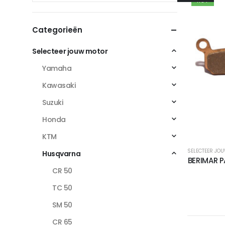
HOT
Categorieën
Selecteer jouw motor
Yamaha
Kawasaki
Suzuki
Honda
KTM
SELECTEER JO
Husqvarna
BERIMAR 
CR 50
TC 50
SM 50
CR 65