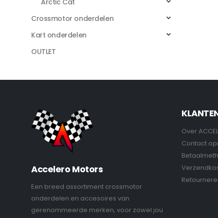
Arctic Cat
Crossmotor onderdelen
Kart onderdelen
OUTLET
KLANTE
Over ACCE
Contact o
Betaalmet
Verzendko
Accelero Motors
Retournere
Een breed assortiment crossmotor
onderdelen en accesoires van
gerenommeerde merken, voor zowel jou