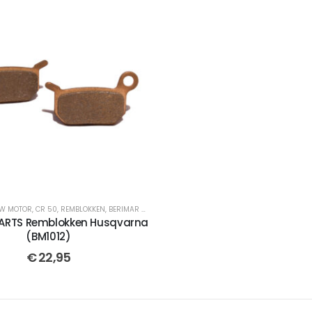
UW MOTOR
,
CR 50
,
REMBLOKKEN
,
BERIMAR PARTS
,
CROSSMOTOR ONDERDELEN
,
TC 50
,
ACHTE
PARTS Remblokken Husqvarna
(BM1012)
€
22,95