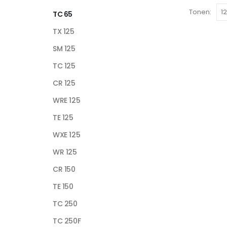
Tonen:
TC 65
TX 125
SM 125
TC 125
CR 125
WRE 125
TE 125
WXE 125
WR 125
CR 150
TE 150
TC 250
TC 250F