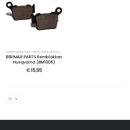
REMBLOKKEN
,
SEMI-GESINTERDE
,
BERIMAR PARTS
,
SELECTEER JOUW MOTOR
,
CROSSMOTOR OND
BERIMAR PARTS Remblokken
Husqvarna (BM1006)
€
15,95