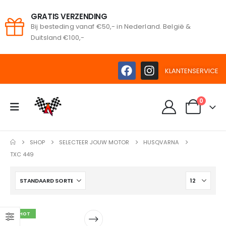
GRATIS VERZENDING
Bij besteding vanaf €50,- in Nederland. België &
oeken
Duitsland €100,-
KLANTENSERVICE
0
SHOP
SELECTEER JOUW MOTOR
HUSQVARNA
TXC 449
HOT