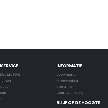
NSERVICE
INFORMATIE
LERO MOTORS
Voorwaarden
pnemen
Privacybeleid
hodes
Disclaimer
sten
Cookieverklaring
n
BLIJF OP DE HOOGTE