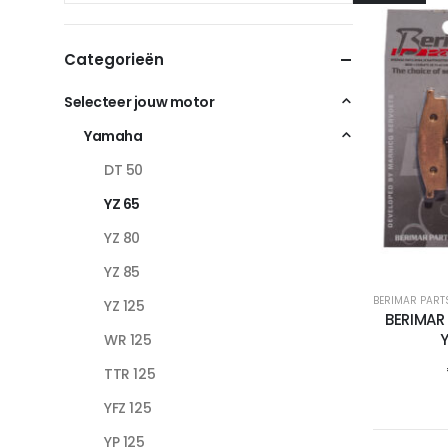
Categorieën
Selecteer jouw motor
Yamaha
DT 50
YZ 65
YZ 80
YZ 85
BERIMAR PART
YZ 125
BERIMAR
WR 125
TTR 125
YFZ 125
YP 125