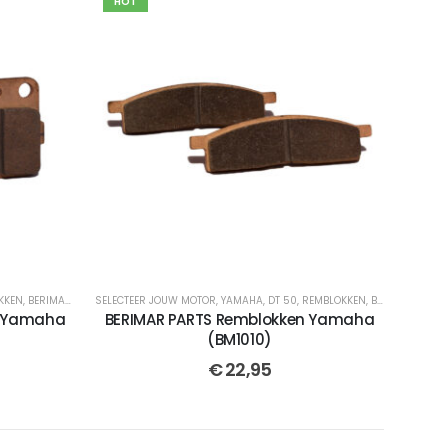
HOT
KKEN
TERDE
,
,
BERIMAR PARTS
YZ 65
,
YZ 80
,
SELECTEER JOUW MOTOR
YZ 85
,
CROSSMOTOR ONDERDELEN
,
YAMAHA
,
YZ 65
,
DT 50
,
GESINTERDE
,
REMBLOKKEN
,
YZ 80
,
BERIMAR PARTS
,
YZ 85
,
YZ 12
n Yamaha
BERIMAR PARTS Remblokken Yamaha
(BM1010)
€
22,95