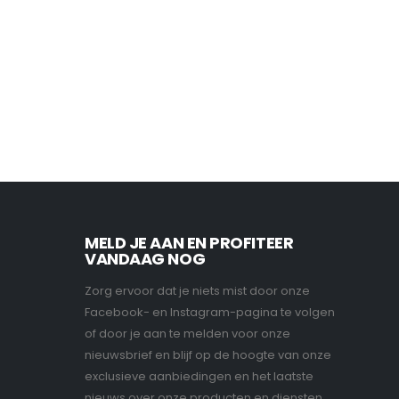
MELD JE AAN EN PROFITEER
VANDAAG NOG
Zorg ervoor dat je niets mist door onze
Facebook- en Instagram-pagina te volgen
of door je aan te melden voor onze
nieuwsbrief en blijf op de hoogte van onze
exclusieve aanbiedingen en het laatste
nieuws over onze producten en diensten.