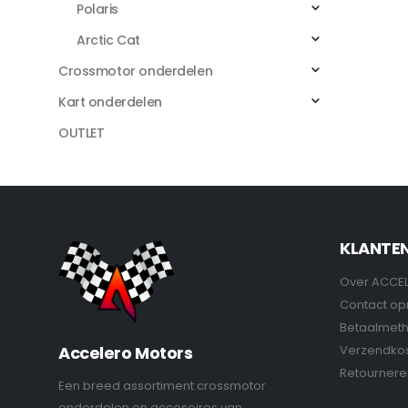
Polaris
Arctic Cat
Crossmotor onderdelen
Kart onderdelen
OUTLET
KLANTE
Over ACCE
Contact o
Betaalmet
Verzendko
Accelero Motors
Retournere
Een breed assortiment crossmotor
onderdelen en accesoires van