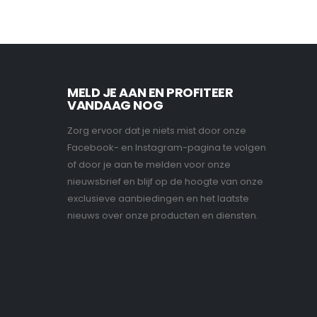
MELD JE AAN EN PROFITEER
VANDAAG NOG
Zorg ervoor dat je niets mist door onze
Facebook- en Instagram-pagina te volgen
of door je aan te melden voor onze
nieuwsbrief en blijf op de hoogte van onze
exclusieve aanbiedingen en het laatste
nieuws over onze producten en diensten.