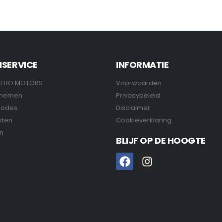
NSERVICE
INFORMATIE
LERO MOTORS
Voorwaarden
pnemen
Privacybeleid
hodes
Disclaimer
sten
Cookieverklaring
n
BLIJF OP DE HOOGTE