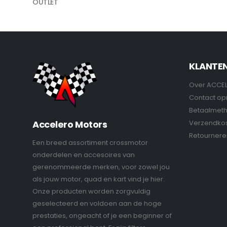
OUTLET
KLANTE
Over ACCE
Contact o
Betaalmet
Verzendko
Accelero Motors
Retournere
Een breed assortiment crossmotor
onderdelen en accesoires van
gerenommeerde merken, voor zowel jou
als jouw motor, quad en kart vind je hier.
Onze producten worden zorgvuldig
geselecteerd en voldoen aan de hoge
prestaties, ongeacht of je een beginner of