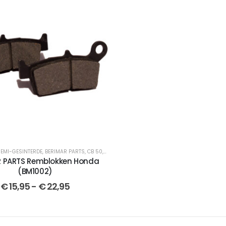
EMI-GESINTERDE
,
BERIMAR PARTS
,
CB 50
,
CROSSMOTOR ONDERDELEN
,
CRM 50
,
ACHTER
,
X
R PARTS Remblokken Honda
(BM1002)
€
15,95
-
€
22,95