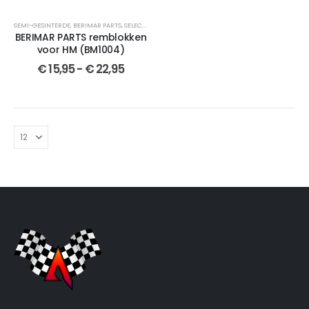
SEMI-GESINTERDE
,
BERIMAR PARTS
,
SELECTEER JOUW MOTOR
,
REMBLOKKEN
,
GESINTERDE
,
CROS
BERIMAR PARTS remblokken
voor HM (BM1004)
€
15,95
-
€
22,95