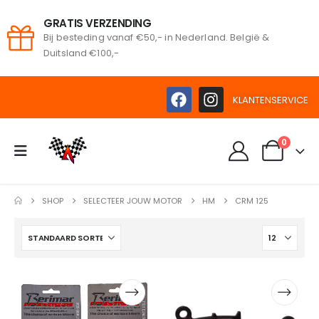
GRATIS VERZENDING
Bij besteding vanaf €50,- in Nederland. België &
oeken
Duitsland €100,-
KLANTENSERVICE
0
SHOP
SELECTEER JOUW MOTOR
HM
CRM 125