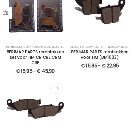
REMBLOKKEN
,
SEMI-GESINTERDE
,
SELECTEER JOUW MOTOR
SELECTEER JOUW MOTOR
,
SET
,
BERIMAR PARTS
,
REMBLOKKEN
,
SET
,
GESINTER
,
SEMI-GESINTERDE
BERIMAR PARTS remblokken
BERIMAR PARTS remblokken
set voor HM CR CRE CRM
voor HM (BM1003)
CRF
€
15,95
-
€
22,95
€
15,95
-
€
45,90