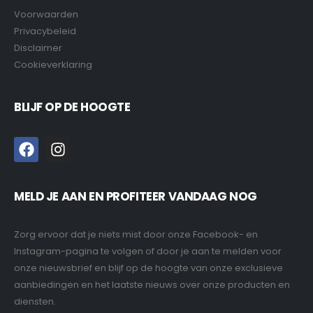
Voorwaarden
Privacybeleid
Disclaimer
Cookieverklaring
BLIJF OP DE HOOGTE
MELD JE AAN EN PROFITEER VANDAAG NOG
Zorg ervoor dat je niets mist door onze Facebook- en
Instagram-pagina te volgen of door je aan te melden voor
onze nieuwsbrief en blijf op de hoogte van onze exclusieve
aanbiedingen en het laatste nieuws over onze producten en
diensten.