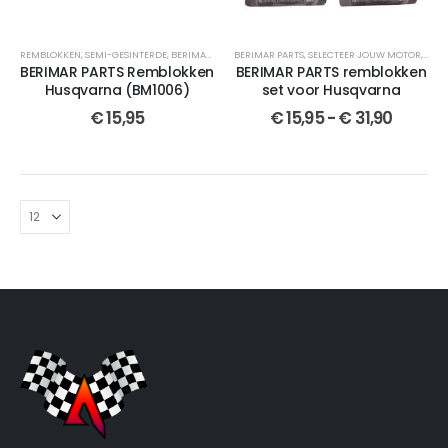
REMBLOKKEN
,
SEMI-GESINTERDE
,
BERIMAR PARTS
BERIMAR PARTS
,
SELECTEER JOUW MOTOR
,
SELECTEER JOUW MOTOR
,
CROSSMOTOR OND
,
REM
BERIMAR PARTS Remblokken
BERIMAR PARTS remblokken
Husqvarna (BM1006)
set voor Husqvarna
€
15,95
€
15,95
-
€
31,90