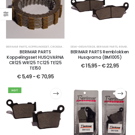
BERIMAR PARTS
,
KOPPELINGSSET
,
CROSSMOTOR ONDERDELEN
SEMI-GESINTERDE
,
HUSQVARNA
,
BERIMAR PARTS
,
TX 125
,
TC 125
,
REMBLOKKEN
,
CR 12
BERIMAR PARTS
BERIMAR PARTS Remblokken
Koppelingsset HUSQVARNA
Husqvarna (BM1005)
CR125 WR125 TC125 TE125
€
15,95
-
€
22,95
TE150
€
5,49
-
€
70,95
HOT