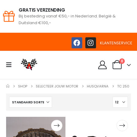
GRATIS VERZENDING
Bij besteding vanaf €50,- in Nederland. België &
oeken
Duitsland €100,-
KLANTENSERVICE
0
SHOP
SELECTEER JOUW MOTOR
HUSQVARNA
TC 250