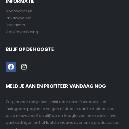
INFORMATIE
Voorwaarden
Privacybeleid
Disclaimer
Cookieverklaring
BLIJF OP DE HOOGTE
MELD JE AAN EN PROFITEER VANDAAG NOG
Zorg ervoor dat je niets mist door onze Facebook- en
Instagram-pagina te volgen of door je aan te melden voor
onze nieuwsbrief en blijf op de hoogte van onze exclusieve
aanbiedingen en het laatste nieuws over onze producten en