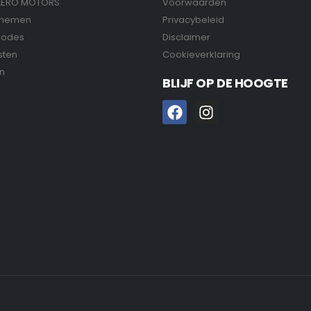
LERO MOTORS
Voorwaarden
pnemen
Privacybeleid
hodes
Disclaimer
sten
Cookieverklaring
n
BLIJF OP DE HOOGTE