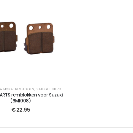
UW MOTOR
,
REMBLOKKEN
,
SEMI-GESINTERDE
,
BERIMAR PARTS
,
RM 65
,
GESINTERDE
,
CROSSMO
ARTS remblokken voor Suzuki
(BM1008)
€
22,95