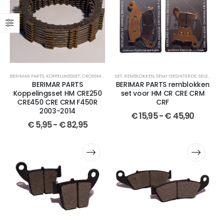
BERIMAR PARTS
,
KOPPELINGSSET
,
CROSSMOTOR ONDERDELEN
SET
,
REMBLOKKEN
,
HM
,
,
CRE 250
SEMI-GESINTERDE
,
CRE F 450
,
,
SELECTEER JOUW MOTOR
CRE 450
BERIMAR PARTS
BERIMAR PARTS remblokken
Koppelingsset HM CRE250
set voor HM CR CRE CRM
CRE450 CRE CRM F450R
CRF
2003-2014
€
15,95
-
€
45,90
€
5,95
-
€
82,95