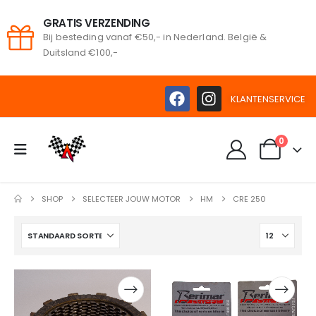
GRATIS VERZENDING
Bij besteding vanaf €50,- in Nederland. België &
oeken
Duitsland €100,-
KLANTENSERVICE
0
SHOP
SELECTEER JOUW MOTOR
HM
CRE 250