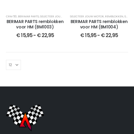
CRM 50
,
BERIMAR PARTS
,
SELECTEER JOUW MOTOR
SELECTEER JOUW MOTOR
,
REMBLOKKEN
,
SEMI-GESINTERDE
,
REMBLOKKEN
,
CR 50
,
SEMI-GESINTERDE
,
CR
BERIMAR PARTS remblokken
BERIMAR PARTS remblokken
voor HM (BM1003)
voor HM (BM1004)
€
15,95
-
€
22,95
€
15,95
-
€
22,95