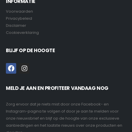
INFORMATIE
Voorwaarden
Privacybeleid
Disclaimer
Cookieverklaring
BLIJF OP DE HOOGTE
MELD JE AAN EN PROFITEER VANDAAG NOG
Zorg ervoor dat je niets mist door onze Facebook- en
Instagram-pagina te volgen of door je aan te melden voor
onze nieuwsbrief en blijf op de hoogte van onze exclusieve
aanbiedingen en het laatste nieuws over onze producten en