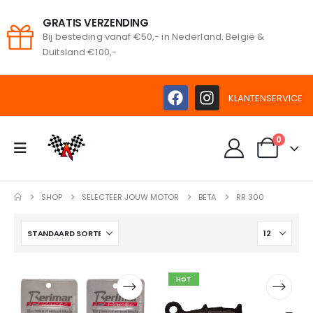
GRATIS VERZENDING
Bij besteding vanaf €50,- in Nederland. België &
oeken
Duitsland €100,-
KLANTENSERVICE
0
SHOP
SELECTEER JOUW MOTOR
BETA
RR 300
HOT