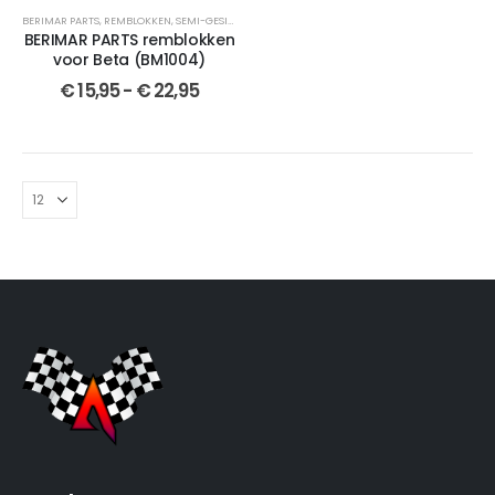
BERIMAR PARTS
,
REMBLOKKEN
,
SEMI-GESINTERDE
,
GESINTERDE
,
CROSSMOTOR ONDERDELEN
,
VO
BERIMAR PARTS remblokken
voor Beta (BM1004)
€
15,95
-
€
22,95