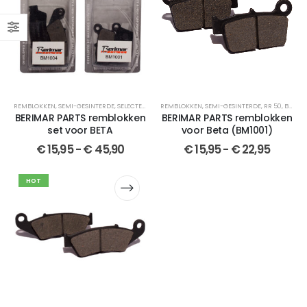
REMBLOKKEN
,
SEMI-GESINTERDE
,
SELECTEER JOUW MOTOR
REMBLOKKEN
,
SET
,
SEMI-GESINTERDE
,
BERIMAR PARTS
,
SET
,
RR 50
,
GESINTER
,
BERIMAR PARTS
BERIMAR PARTS remblokken
BERIMAR PARTS remblokken
set voor BETA
voor Beta (BM1001)
€
15,95
-
€
45,90
€
15,95
-
€
22,95
HOT