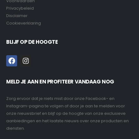
Voorwaarden
Privacybeleid
Disclaimer
Cookieverklaring
BLIJF OP DE HOOGTE
MELD JE AAN EN PROFITEER VANDAAG NOG
Zorg ervoor dat je niets mist door onze Facebook- en
Instagram-pagina te volgen of door je aan te melden voor
onze nieuwsbrief en blijf op de hoogte van onze exclusieve
aanbiedingen en het laatste nieuws over onze producten en
diensten.