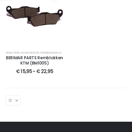
SELECTEER JOUW MOTOR
,
REMBLOKKEN
,
SEMI-GESINTERDE
,
BERIMAR PARTS
,
VOOR
,
VOOR
,
GESI
BERIMAR PARTS Remblokken
KTM (BM1005)
€
15,95
-
€
22,95