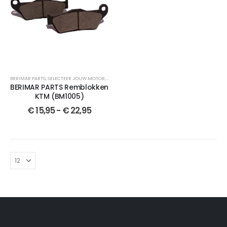
BERIMAR PARTS
,
SELECTEER JOUW MOTOR
,
REMBLOKKEN
,
SEMI-GESINTERDE
,
CROSSMOTOR OND
BERIMAR PARTS Remblokken
KTM (BM1005)
€
15,95
-
€
22,95