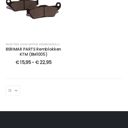
SELECTEER JOUW MOTOR
,
REMBLOKKEN
,
SEMI-GESINTERDE
,
BERIMAR PARTS
,
VOOR
,
VOOR
,
GESI
BERIMAR PARTS Remblokken
KTM (BM1005)
€
15,95
-
€
22,95