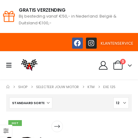
GRATIS VERZENDING
Bij besteding vanaf €50,- in Nederland. België &
oeken
Duitsland €100,-
KLANTENSERVICE
0
SHOP
SELECTEER JOUW MOTOR
KTM
EXE 125
HOT