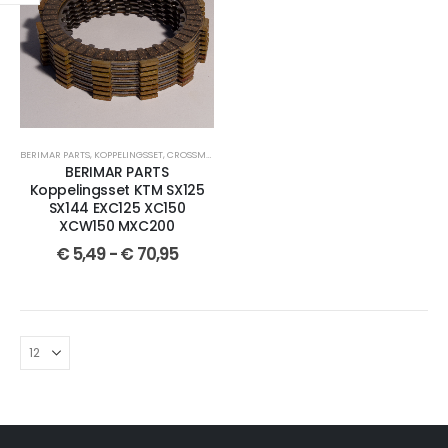
BERIMAR PARTS
,
KOPPELINGSSET
,
CROSSMOTOR ONDERDELEN
,
KTM
,
EXC 125
,
SX 125
,
SX 144
,
EXC 1
BERIMAR PARTS
Koppelingsset KTM SX125
SX144 EXC125 XC150
XCW150 MXC200
€
5,49
-
€
70,95