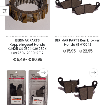
BERIMAR PARTS
,
KOPPELINGSSET
,
CROSSMOTOR ONDERDELEN
REMBLOKKEN
,
,
HONDA
SEMI-GESINTERDE
,
CR 125
,
CR 250
,
BERIMAR PARTS
,
CRF 250
BERIMAR PARTS
BERIMAR PARTS Remblokken
Koppelingsset Honda
Honda (BM1004)
CR125 CR250R CRF250X
€
15,95
-
€
22,95
CRF250R 2000-2017
€
5,49
-
€
80,95