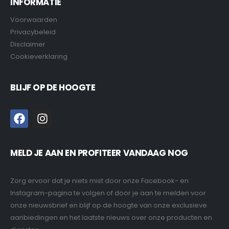
INFORMATIE
Voorwaarden
Privacybeleid
Disclaimer
Cookieverklaring
BLIJF OP DE HOOGTE
MELD JE AAN EN PROFITEER VANDAAG NOG
Zorg ervoor dat je niets mist door onze Facebook- en
Instagram-pagina te volgen of door je aan te melden voor
onze nieuwsbrief en blijf op de hoogte van onze exclusieve
aanbiedingen en het laatste nieuws over onze producten en