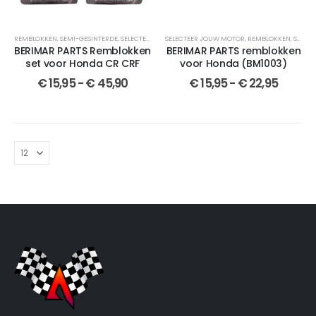
REMBLOKKEN
,
SEMI-GESINTERDE
,
SELECTEER JOUW MOTOR
SELECTEER JOUW MOTOR
,
SET
,
BERIMAR PARTS
,
REMBLOKKEN
,
SET
,
GESINTER
,
SEMI-GESINTERDE
BERIMAR PARTS Remblokken
BERIMAR PARTS remblokken
set voor Honda CR CRF
voor Honda (BM1003)
€
15,95
-
€
45,90
€
15,95
-
€
22,95