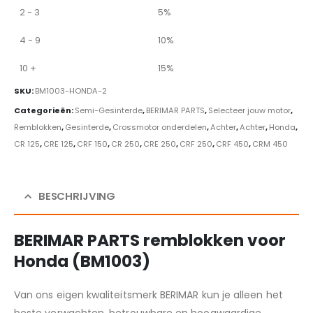
2 - 3
5%
4 - 9
10%
10 +
15%
SKU:
BM1003-HONDA-2
Categorieën:
Semi-Gesinterde
,
BERIMAR PARTS
,
Selecteer jouw motor
,
Remblokken
,
Gesinterde
,
Crossmotor onderdelen
,
Achter
,
Achter
,
Honda
,
CR 125
,
CRE 125
,
CRF 150
,
CR 250
,
CRE 250
,
CRF 250
,
CRF 450
,
CRM 450
BESCHRIJVING
BERIMAR PARTS remblokken voor
Honda (BM1003)
Van ons eigen kwaliteitsmerk BERIMAR kun je alleen het