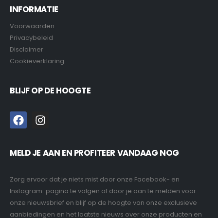
INFORMATIE
Voorwaarden
Privacybeleid
Disclaimer
Cookieverklaring
BLIJF OP DE HOOGTE
MELD JE AAN EN PROFITEER VANDAAG NOG
Zorg ervoor dat je niets mist door onze Facebook- en
Instagram-pagina te volgen of door je aan te melden voor
onze nieuwsbrief en blijf op de hoogte van onze exclusieve
aanbiedingen en het laatste nieuws over onze producten en