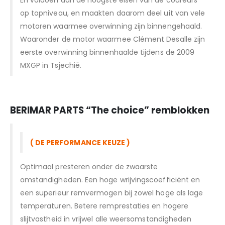
En voldoen aan de hoogste eisen van de coureurs
op topniveau, en maakten daarom deel uit van vele
motoren waarmee overwinning zijn binnengehaald.
Waaronder de motor waarmee Clément Desalle zijn
eerste overwinning binnenhaalde tijdens de 2009
MXGP in Tsjechië.
BERIMAR PARTS “T
he choice” remblokken
( DE PERFORMANCE KEUZE )
Optimaal presteren onder de zwaarste
omstandigheden. Een hoge wrijvingscoëfficiënt en
een superieur remvermogen bij zowel hoge als lage
temperaturen. Betere remprestaties en hogere
slijtvastheid in vrijwel alle weersomstandigheden