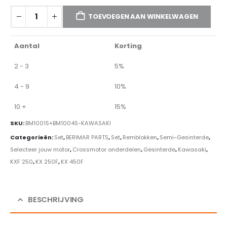
TOEVOEGEN AAN WINKELWAGEN
Aantal
Korting
2 - 3
5%
4 - 9
10%
10 +
15%
SKU:
BM1001S+BM1004S-KAWASAKI
Categorieën:
Set
,
BERIMAR PARTS
,
Set
,
Remblokken
,
Semi-Gesinterde
,
Selecteer jouw motor
,
Crossmotor onderdelen
,
Gesinterde
,
Kawasaki
,
KXF 250
,
KX 250F
,
KX 450F
BESCHRIJVING