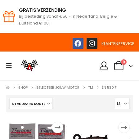
GRATIS VERZENDING
Bij besteding vanaf €50,- in Nederland. België &
oeken
Duitsland €100,-
KLANTENSERVICE
0
SHOP
SELECTEER JOUW MOTOR
TM
EN 530 F