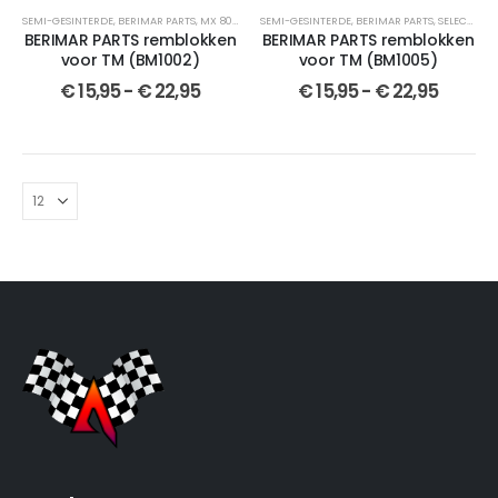
SEMI-GESINTERDE
,
BERIMAR PARTS
,
MX 80
,
SELECTEER JOUW MOTOR
SEMI-GESINTERDE
,
BERIMAR PARTS
,
REMBLOKKEN
,
,
SELECTEER JOUW MOTOR
GESINTERD
BERIMAR PARTS remblokken
BERIMAR PARTS remblokken
voor TM (BM1002)
voor TM (BM1005)
€
15,95
-
€
22,95
€
15,95
-
€
22,95