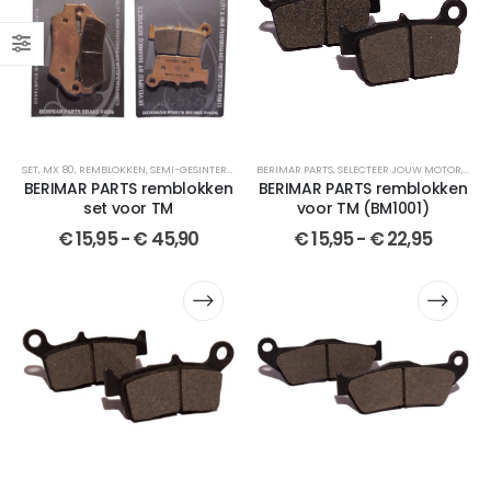
SET
,
MX 80
,
REMBLOKKEN
,
SEMI-GESINTERDE
,
SELECTEER JOUW MOTOR
BERIMAR PARTS
,
SELECTEER JOUW MOTOR
,
SET
,
BERIMAR PARTS
,
REM
,
CR
BERIMAR PARTS remblokken
BERIMAR PARTS remblokken
set voor TM
voor TM (BM1001)
€
15,95
-
€
45,90
€
15,95
-
€
22,95