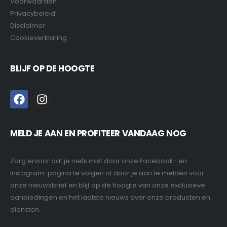
Voorwaarden
Privacybeleid
Disclaimer
Cookieverklaring
BLIJF OP DE HOOGTE
MELD JE AAN EN PROFITEER VANDAAG NOG
Zorg ervoor dat je niets mist door onze Facebook- en
Instagram-pagina te volgen of door je aan te melden voor
onze nieuwsbrief en blijf op de hoogte van onze exclusieve
aanbiedingen en het laatste nieuws over onze producten en
diensten.