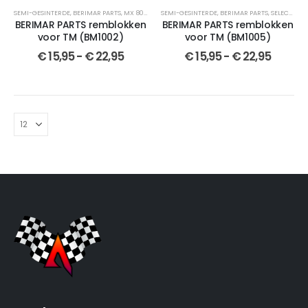
SEMI-GESINTERDE
,
BERIMAR PARTS
,
MX 80
,
SELECTEER JOUW MOTOR
SEMI-GESINTERDE
,
BERIMAR PARTS
,
REMBLOKKEN
,
,
SELECTEER JOUW MOTOR
GESINTERD
BERIMAR PARTS remblokken
BERIMAR PARTS remblokken
voor TM (BM1002)
voor TM (BM1005)
€
15,95
-
€
22,95
€
15,95
-
€
22,95