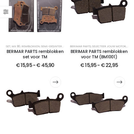
SET
,
MX 80
,
REMBLOKKEN
,
SEMI-GESINTERDE
,
SELECTEER JOUW MOTOR
BERIMAR PARTS
,
SELECTEER JOUW MOTOR
,
SET
,
BERIMAR PARTS
,
REM
,
CR
BERIMAR PARTS remblokken
BERIMAR PARTS remblokken
set voor TM
voor TM (BM1001)
€
15,95
-
€
45,90
€
15,95
-
€
22,95