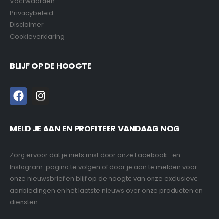
Voorwaarden
Privacybeleid
Disclaimer
Cookieverklaring
BLIJF OP DE HOOGTE
MELD JE AAN EN PROFITEER VANDAAG NOG
Zorg ervoor dat je niets mist door onze Facebook- en
Instagram-pagina te volgen of door je aan te melden voor
onze nieuwsbrief en blijf op de hoogte van onze exclusieve
aanbiedingen en het laatste nieuws over onze producten en
diensten.