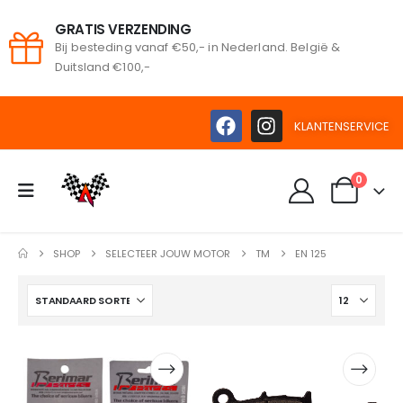
GRATIS VERZENDING
Bij besteding vanaf €50,- in Nederland. België &
oeken
Duitsland €100,-
KLANTENSERVICE
0
SHOP
SELECTEER JOUW MOTOR
TM
EN 125