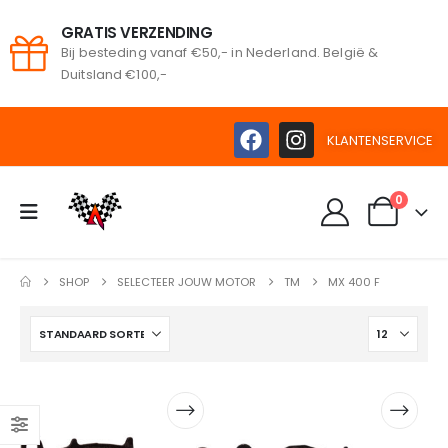
GRATIS VERZENDING
Bij besteding vanaf €50,- in Nederland. België &
oeken
Duitsland €100,-
KLANTENSERVICE
0
SHOP
SELECTEER JOUW MOTOR
TM
MX 400 F