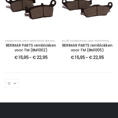
REMBLOKKEN
,
SEMI-GESINTERDE
,
BERIMAR PARTS
MX 80
,
MX 80
,
REMBLOKKEN
,
SELECTEER JOUW MOTOR
,
SEMI-GESINTERDE
,
GESINTERD
,
BERIM
BERIMAR PARTS remblokken
BERIMAR PARTS remblokken
voor TM (BM1002)
voor TM (BM1005)
€
15,95
-
€
22,95
€
15,95
-
€
22,95