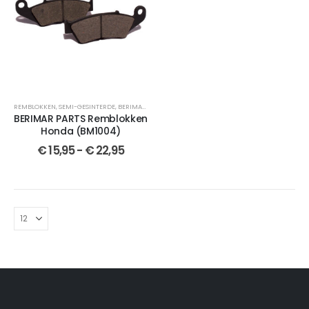
REMBLOKKEN
,
SEMI-GESINTERDE
,
BERIMAR PARTS
,
VOOR
,
GESINTERDE
,
CROSSMOTOR ONDERDEL
BERIMAR PARTS Remblokken
Honda (BM1004)
€
15,95
-
€
22,95