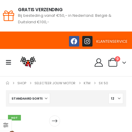
GRATIS VERZENDING
Bij besteding vanaf €50,- in Nederland. België &
oeken
Duitsland €100,-
KLANTENSERVICE
0
SHOP
SELECTEER JOUW MOTOR
KTM
SX 50
HOT