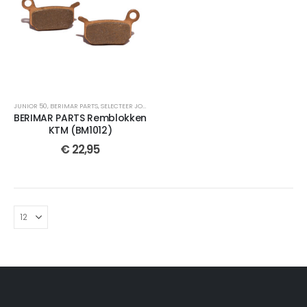
JUNIOR 50
,
BERIMAR PARTS
,
SELECTEER JOUW MOTOR
,
REMBLOKKEN
,
CROSSMOTOR ONDERDEL
BERIMAR PARTS Remblokken
KTM (BM1012)
€
22,95