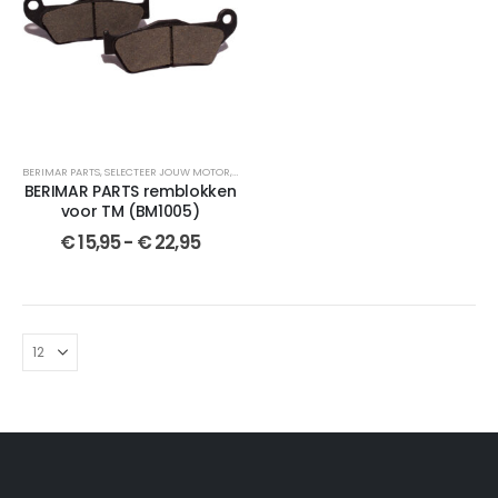
BERIMAR PARTS
,
SELECTEER JOUW MOTOR
,
MX 80
,
REMBLOKKEN
,
SEMI-GESINTERDE
,
CROSSMOT
BERIMAR PARTS remblokken
voor TM (BM1005)
€
15,95
-
€
22,95