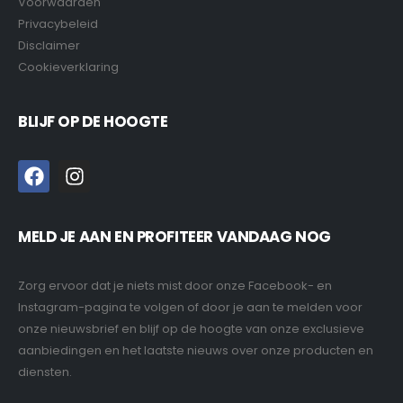
Voorwaarden
Privacybeleid
Disclaimer
Cookieverklaring
BLIJF OP DE HOOGTE
MELD JE AAN EN PROFITEER VANDAAG NOG
Zorg ervoor dat je niets mist door onze Facebook- en
Instagram-pagina te volgen of door je aan te melden voor
onze nieuwsbrief en blijf op de hoogte van onze exclusieve
aanbiedingen en het laatste nieuws over onze producten en
diensten.