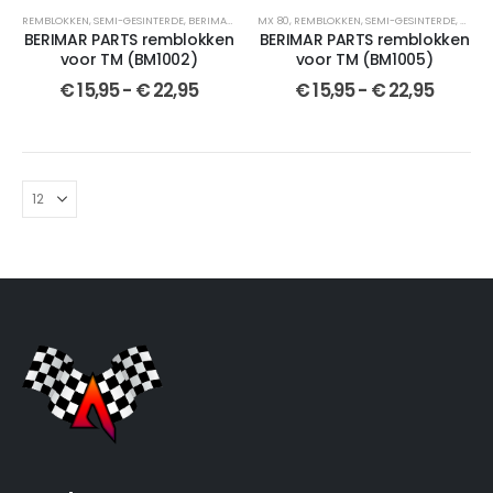
REMBLOKKEN
,
SEMI-GESINTERDE
,
BERIMAR PARTS
MX 80
,
MX 80
,
REMBLOKKEN
,
SELECTEER JOUW MOTOR
,
SEMI-GESINTERDE
,
GESINTERD
,
BERIM
BERIMAR PARTS remblokken
BERIMAR PARTS remblokken
voor TM (BM1002)
voor TM (BM1005)
€
15,95
-
€
22,95
€
15,95
-
€
22,95