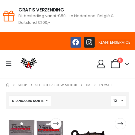
GRATIS VERZENDING
Bij besteding vanaf €50,- in Nederland. België &
oeken
Duitsland €100,-
KLANTENSERVICE
0
SHOP
SELECTEER JOUW MOTOR
TM
EN 250 F