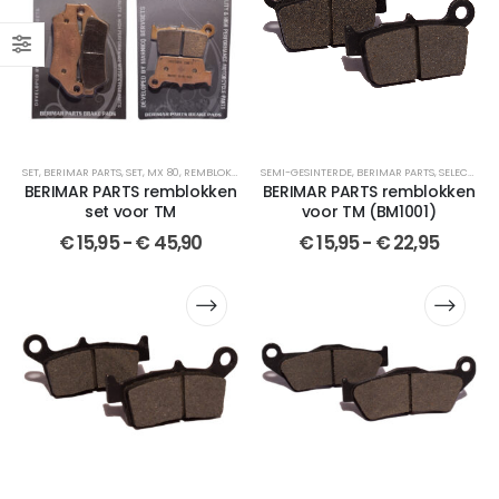
SET
,
BERIMAR PARTS
,
SET
,
MX 80
,
REMBLOKKEN
,
SEMI-GESINTERDE
SEMI-GESINTERDE
,
SELECTEER JOUW MOTOR
,
BERIMAR PARTS
,
SELECTEER JOUW MOTOR
,
GE
BERIMAR PARTS remblokken
BERIMAR PARTS remblokken
set voor TM
voor TM (BM1001)
€
15,95
-
€
45,90
€
15,95
-
€
22,95