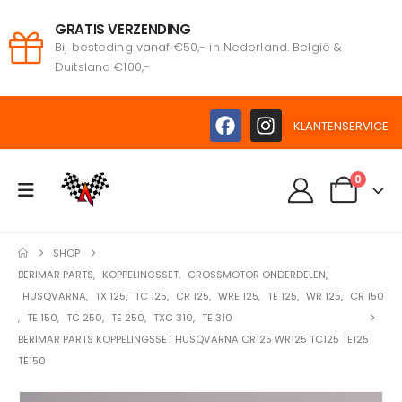
GRATIS VERZENDING
Bij besteding vanaf €50,- in Nederland. België &
Duitsland €100,-
KLANTENSERVICE
0
SHOP
BERIMAR PARTS
,
KOPPELINGSSET
,
CROSSMOTOR ONDERDELEN
,
HUSQVARNA
,
TX 125
,
TC 125
,
CR 125
,
WRE 125
,
TE 125
,
WR 125
,
CR 150
,
TE 150
,
TC 250
,
TE 250
,
TXC 310
,
TE 310
BERIMAR PARTS KOPPELINGSSET HUSQVARNA CR125 WR125 TC125 TE125
TE150