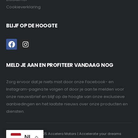
Cookieverklaring
BLIJF OP DE HOOGTE
MELD JE AAN EN PROFITEER VANDAAG NOG
Zorg ervoor dat je niets mist door onze Facebook- en
Instagram-pagina te volgen of door je aan te melden voor
onze nieuwsbrief en blijf op de hoogte van onze exclusieve
aanbiedingen en het laatste nieuws over onze producten en
diensten.
Copyright © 2025 Accelero Motors | Accelerate your dreams
NL