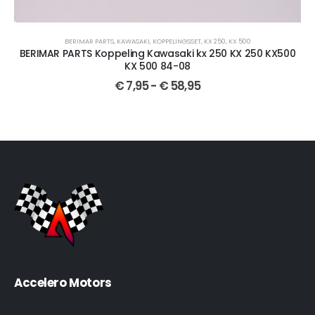
RILIA
,
SXV 550
,
CROSSMOTOR ONDERDELEN
,
RXV 550
BERIMAR PARTS
,
,
KAWASAKI
ACHTER
,
ACHTER
,
KOPPELINGSSET
,
YZ 125
,
WR 125
,
KX 250
,
YZ 250
,
KX 500
,
YZ 250F
,
WR 250
,
WR 2
BERIMAR PARTS Koppeling Kawasaki kx 250 KX 250 KX500
KX 500 84-08
€
7,95
-
€
58,95
Accelero Motors