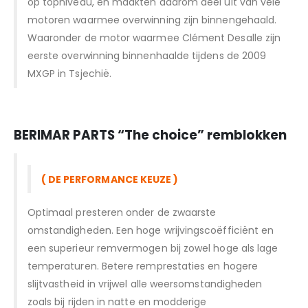
op topniveau, en maakten daarom deel uit van vele
motoren waarmee overwinning zijn binnengehaald.
Waaronder de motor waarmee Clément Desalle zijn
eerste overwinning binnenhaalde tijdens de 2009
MXGP in Tsjechië.
BERIMAR PARTS “T
he choice” remblokken
( DE PERFORMANCE KEUZE )
Optimaal presteren onder de zwaarste
omstandigheden. Een hoge wrijvingscoëfficiënt en
een superieur remvermogen bij zowel hoge als lage
temperaturen. Betere remprestaties en hogere
slijtvastheid in vrijwel alle weersomstandigheden
zoals bij rijden in natte en modderige