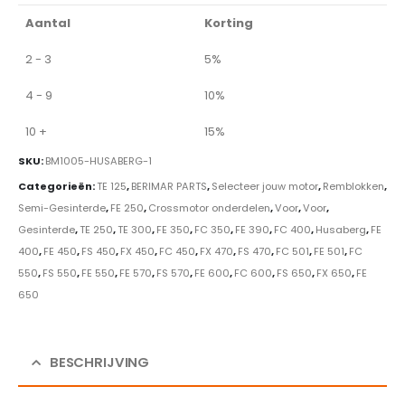
Aantal
Korting
2 - 3
5%
4 - 9
10%
10 +
15%
SKU:
BM1005-HUSABERG-1
Categorieën:
TE 125
,
BERIMAR PARTS
,
Selecteer jouw motor
,
Remblokken
,
Semi-Gesinterde
,
FE 250
,
Crossmotor onderdelen
,
Voor
,
Voor
,
Gesinterde
,
TE 250
,
TE 300
,
FE 350
,
FC 350
,
FE 390
,
FC 400
,
Husaberg
,
FE
400
,
FE 450
,
FS 450
,
FX 450
,
FC 450
,
FX 470
,
FS 470
,
FC 501
,
FE 501
,
FC
550
,
FS 550
,
FE 550
,
FE 570
,
FS 570
,
FE 600
,
FC 600
,
FS 650
,
FX 650
,
FE
650
BESCHRIJVING