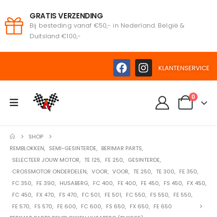
GRATIS VERZENDING
Bij besteding vanaf €50,- in Nederland. België &
Duitsland €100,-
KLANTENSERVICE
0
SHOP
REMBLOKKEN
,
SEMI-GESINTERDE
,
BERIMAR PARTS
,
SELECTEER JOUW MOTOR
,
TE 125
,
FE 250
,
GESINTERDE
,
CROSSMOTOR ONDERDELEN
,
VOOR
,
VOOR
,
TE 250
,
TE 300
,
FE 350
,
FC 350
,
FE 390
,
HUSABERG
,
FC 400
,
FE 400
,
FE 450
,
FS 450
,
FX 450
,
FC 450
,
FX 470
,
FS 470
,
FC 501
,
FE 501
,
FC 550
,
FS 550
,
FE 550
,
FE 570
,
FS 570
,
FE 600
,
FC 600
,
FS 650
,
FX 650
,
FE 650