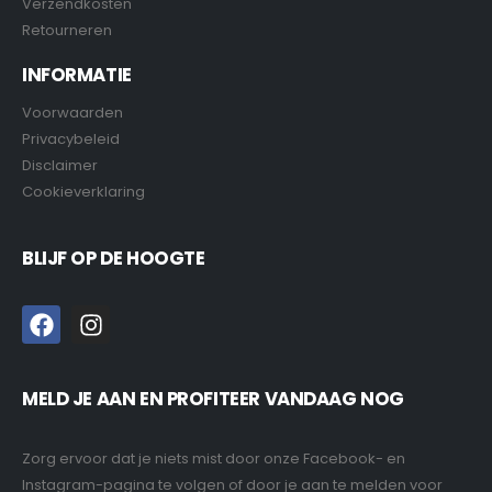
Verzendkosten
Retourneren
INFORMATIE
Voorwaarden
Privacybeleid
Disclaimer
Cookieverklaring
BLIJF OP DE HOOGTE
MELD JE AAN EN PROFITEER VANDAAG NOG
Zorg ervoor dat je niets mist door onze Facebook- en
Instagram-pagina te volgen of door je aan te melden voor