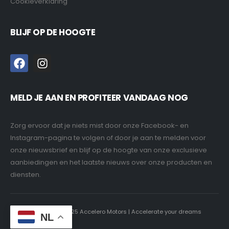
Cookieverklaring
BLIJF OP DE HOOGTE
MELD JE AAN EN PROFITEER VANDAAG NOG
Zorg ervoor dat je niets mist door onze Facebook- en
Instagram-pagina te volgen of door je aan te melden voor
onze nieuwsbrief en blijf op de hoogte van onze exclusieve
aanbiedingen en het laatste nieuws over onze producten en
diensten.
Copyright © 2025 Accelero Motors | Accelerate your dreams
NL