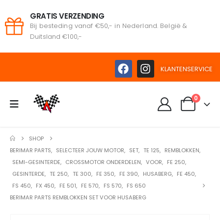
GRATIS VERZENDING
Bij besteding vanaf €50,- in Nederland. België &
Duitsland €100,-
KLANTENSERVICE
0
SHOP
BERIMAR PARTS
,
SELECTEER JOUW MOTOR
,
SET
,
TE 125
,
REMBLOKKEN
,
SEMI-GESINTERDE
,
CROSSMOTOR ONDERDELEN
,
VOOR
,
FE 250
,
GESINTERDE
,
TE 250
,
TE 300
,
FE 350
,
FE 390
,
HUSABERG
,
FE 450
,
FS 450
,
FX 450
,
FE 501
,
FE 570
,
FS 570
,
FS 650
BERIMAR PARTS REMBLOKKEN SET VOOR HUSABERG