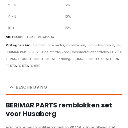
2 - 3
5%
4 - 9
10%
10 +
15%
SKU:
BM1005+BM1006-APRILIA
Categorieën:
Selecteer jouw motor
,
Remblokken
,
Semi-Gesinterde
,
Set
,
BERIMAR PARTS
,
TE 125
,
Gesinterde
,
Voor
,
Crossmotor onderdelen
,
FE 250
,
TE 250
,
TE 300
,
FE 350
,
FE 390
,
Husaberg
,
FE 450
,
FS 450
,
FX 450
,
FE 501
,
FE 570
,
FS 570
,
FS 650
BESCHRIJVING
BERIMAR PARTS remblokken set
voor Husaberg
Van ons eigen kwaliteitsmerk BERIMAR kun je alleen het