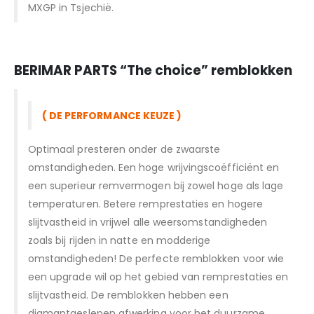
MXGP in Tsjechië.
BERIMAR PARTS “T
he choice” remblokken
( DE PERFORMANCE KEUZE )
Optimaal presteren onder de zwaarste
omstandigheden. Een hoge wrijvingscoëfficiënt en
een superieur remvermogen bij zowel hoge als lage
temperaturen. Betere remprestaties en hogere
slijtvastheid in vrijwel alle weersomstandigheden
zoals bij rijden in natte en modderige
omstandigheden! De perfecte remblokken voor wie
een upgrade wil op het gebied van remprestaties en
slijtvastheid. De remblokken hebben een
diamantgeslepen afwerking voor het duurzame