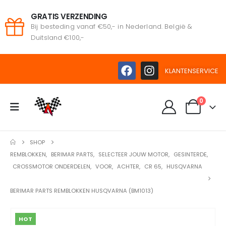
GRATIS VERZENDING
Bij besteding vanaf €50,- in Nederland. België &
Duitsland €100,-
KLANTENSERVICE
0
SHOP
REMBLOKKEN
,
BERIMAR PARTS
,
SELECTEER JOUW MOTOR
,
GESINTERDE
,
CROSSMOTOR ONDERDELEN
,
VOOR
,
ACHTER
,
CR 65
,
HUSQVARNA
BERIMAR PARTS REMBLOKKEN HUSQVARNA (BM1013)
HOT