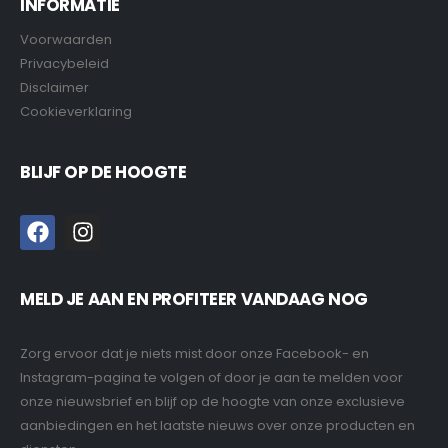
INFORMATIE
Voorwaarden
Privacybeleid
Disclaimer
Cookieverklaring
BLIJF OP DE HOOGTE
MELD JE AAN EN PROFITEER VANDAAG NOG
Zorg ervoor dat je niets mist door onze Facebook- en
Instagram-pagina te volgen of door je aan te melden voor
onze nieuwsbrief en blijf op de hoogte van onze exclusieve
aanbiedingen en het laatste nieuws over onze producten en