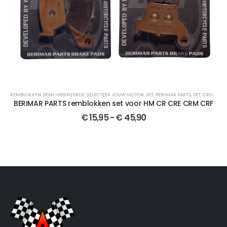
REMBLOKKEN
,
SEMI-GESINTERDE
,
SELECTEER JOUW MOTOR
,
SET
,
BERIMAR PARTS
,
SET
,
CROSSMOTOR ONDERDELEN
BERIMAR PARTS remblokken set voor HM CR CRE CRM CRF
€
15,95
-
€
45,90