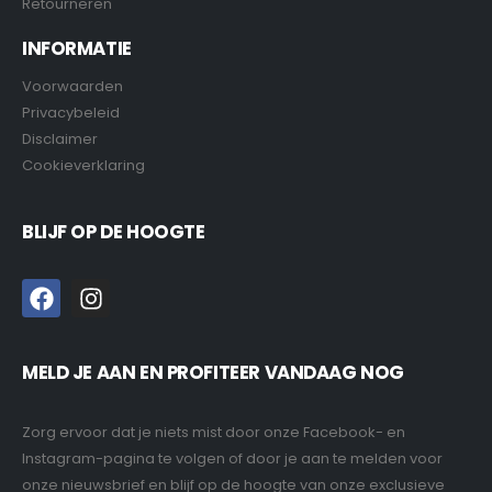
Retourneren
INFORMATIE
Voorwaarden
Privacybeleid
Disclaimer
Cookieverklaring
BLIJF OP DE HOOGTE
MELD JE AAN EN PROFITEER VANDAAG NOG
Zorg ervoor dat je niets mist door onze Facebook- en
Instagram-pagina te volgen of door je aan te melden voor
onze nieuwsbrief en blijf op de hoogte van onze exclusieve