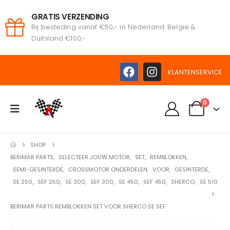
GRATIS VERZENDING
Bij besteding vanaf €50,- in Nederland. België &
Duitsland €100,-
KLANTENSERVICE
0
SHOP
BERIMAR PARTS
,
SELECTEER JOUW MOTOR
,
SET
,
REMBLOKKEN
,
SEMI-GESINTERDE
,
CROSSMOTOR ONDERDELEN
,
VOOR
,
GESINTERDE
,
SE 250
,
SEF 250
,
SE 300
,
SEF 300
,
SE 450
,
SEF 450
,
SHERCO
,
SE 510
BERIMAR PARTS REMBLOKKEN SET VOOR SHERCO SE SEF