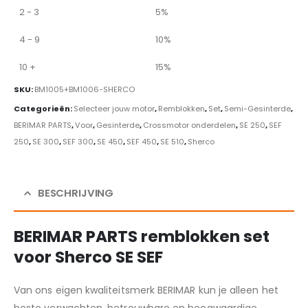
2 - 3
5%
4 - 9
10%
10 +
15%
SKU:
BM1005+BM1006-SHERCO
Categorieën:
Selecteer jouw motor
,
Remblokken
,
Set
,
Semi-Gesinterde
,
BERIMAR PARTS
,
Voor
,
Gesinterde
,
Crossmotor onderdelen
,
SE 250
,
SEF
250
,
SE 300
,
SEF 300
,
SE 450
,
SEF 450
,
SE 510
,
Sherco
BESCHRIJVING
BERIMAR PARTS remblokken set
voor Sherco SE SEF
Van ons eigen kwaliteitsmerk BERIMAR kun je alleen het