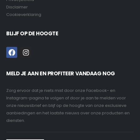
Disclaimer
Cookieverklaring
BLIJF OP DE HOOGTE
MELD JE AAN EN PROFITEER VANDAAG NOG
Zorg ervoor dat je niets mist door onze Facebook- en
Instagram-pagina te volgen of door je aan te melden voor
onze nieuwsbrief en blijf op de hoogte van onze exclusieve
aanbiedingen en het laatste nieuws over onze producten en
diensten.