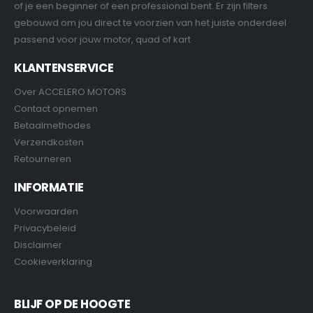
of je een beginner of een professional bent. Er zijn filters
gebouwd om jou direct te voorzien van het juiste onderdeel
passend voor jouw motor, quad of kart
KLANTENSERVICE
Over ACCELERO MOTORS
Contact opnemen
Betaalmethodes
Verzendkosten
Retourneren
INFORMATIE
Voorwaarden
Privacybeleid
Disclaimer
Cookieverklaring
BLIJF OP DE HOOGTE