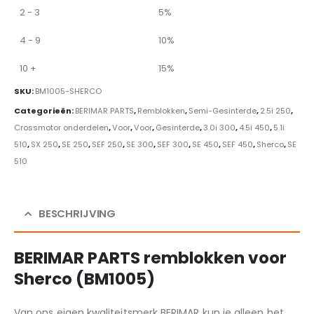
2 - 3
5%
4 - 9
10%
10 +
15%
SKU:
BM1005-SHERCO
Categorieën:
BERIMAR PARTS
,
Remblokken
,
Semi-Gesinterde
,
2.5i 250
,
Crossmotor onderdelen
,
Voor
,
Voor
,
Gesinterde
,
3.0i 300
,
4.5i 450
,
5.1i
510
,
SX 250
,
SE 250
,
SEF 250
,
SE 300
,
SEF 300
,
SE 450
,
SEF 450
,
Sherco
,
SE
510
BESCHRIJVING
BERIMAR PARTS remblokken voor
Sherco (BM1005)
Van ons eigen kwaliteitsmerk BERIMAR kun je alleen het