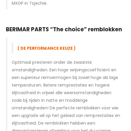
MXGP in Tsjechië.
BERIMAR PARTS “T
he choice” remblokken
( DE PERFORMANCE KEUZE )
Optimaal presteren onder de zwaarste
omstandigheden. Een hoge wrijvingscoëfficiënt en
een superieur remvermogen bij zowel hoge als lage
temperaturen. Betere remprestaties en hogere
slijtvastheid in vrijwel alle weersomstandigheden
zoals bij rijden in natte en modderige
omstandigheden! De perfecte remblokken voor wie
een upgrade wil op het gebied van remprestaties en
slijtvastheid. De remblokken hebben een
diamantgeslepen afwerking voor het duurzame