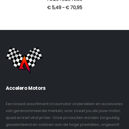
€
5,49
-
€
70,95
Accelero Motors
Een breed assortiment crossmotor onderdelen en accesoires
van gerenommeerde merken, voor zowel jou als jouw motor,
quad en kart vind je hier. Onze producten worden zorgvuldig
geselecteerd en voldoen aan de hoge prestaties, ongeacht