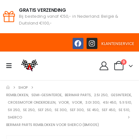
GRATIS VERZENDING
Bij besteding vanaf €50,- in Nederland. België &
Duitsland €100,-
KLANTENSERVICE
0
SHOP
REMBLOKKEN
,
SEMI-GESINTERDE
,
BERIMAR PARTS
,
2.5I 250
,
GESINTERDE
,
CROSSMOTOR ONDERDELEN
,
VOOR
,
VOOR
,
3.0I 300
,
4.5I 450
,
5.1I 510
,
SX 250
,
SE 250
,
SEF 250
,
SE 300
,
SEF 300
,
SE 450
,
SEF 450
,
SE 510
,
SHERCO
BERIMAR PARTS REMBLOKKEN VOOR SHERCO (BM1005)